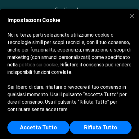
Cookie policy
Impostazioni Cookie
Privacy policy
Noi e terze parti selezionate utilizziamo cookie o
tecnologie simili per scopi tecnici e, con il tuo consenso,
anche per funzionalità, esperienza, misurazione e scopi di
marketing (con annunci personalizzati) come specificato
nella
politica sui cookie
. Rifiutare il consenso può rendere
indisponibili funzioni correlate.
Sei libero di dare, rifiutare o revocare il tuo consenso in
qualsiasi momento. Usa il pulsante “Accetta Tutto” per
dare il consenso. Usa il pulsante “Rifiuta Tutto” per
continuare senza accettare.
BAGNO 30 MARINO S.A.S. DI RAIMONDI IVAN E C. -
Sede Legale: VIA NATALINO NATALONI 13/A - 47922 -
Accetta Tutto
Rifiuta Tutto
RIMINI (RN) - Iscritta al registro delle imprese di Rimini -